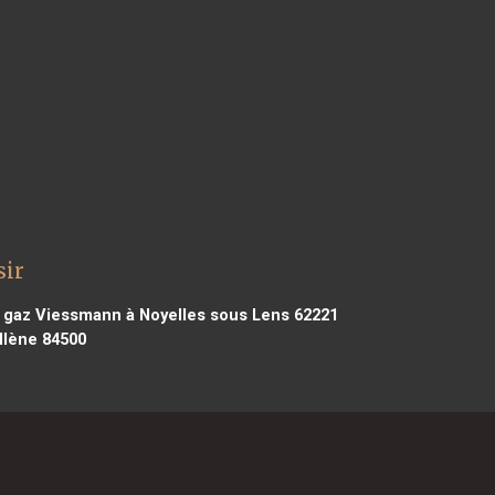
sir
gaz Viessmann à Noyelles sous Lens 62221
llène 84500