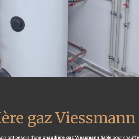
ière gaz Viessmann
ison ont besoin d'une
chaudière gaz Viessmann
fiable pour chauffe