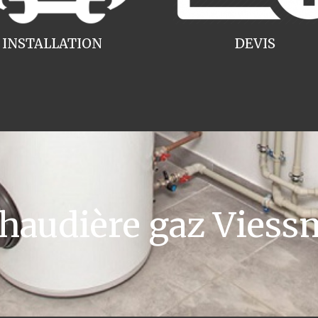
INSTALLATION
DEVIS
audière gaz Viessm