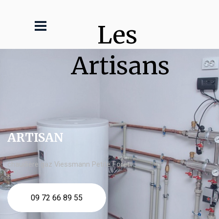
Les 
Artisans
ARTISAN
chaudière gaz Viessmann Petite Forêt
09 72 66 89 55