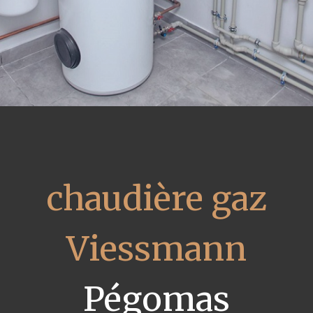
chaudière gaz
Viessmann
Pégomas