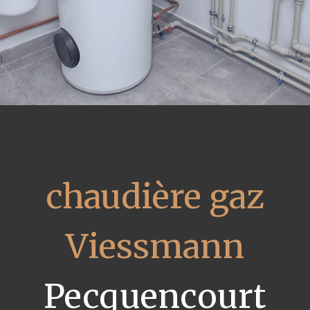
chaudière gaz
Viessmann
Pecquencourt