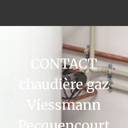
CONTACT
chaudière gaz
Viessmann
Pecquencourt