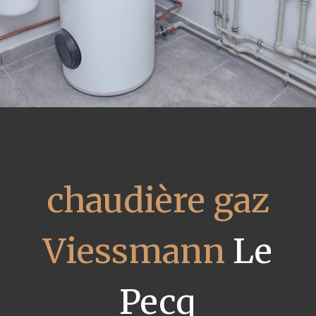
chaudière gaz
Viessmann
Le
Pecq