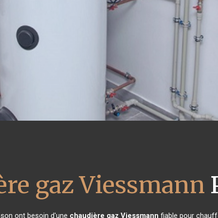
ère gaz Viessmann
P
aison ont besoin d'une
chaudière gaz Viessmann
fiable pour chauff