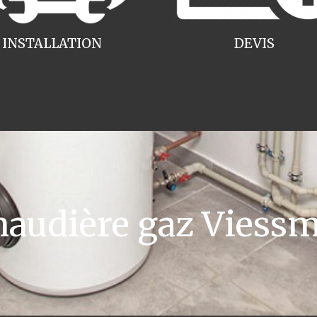
INSTALLATION
DEVIS
udière gaz Viessm