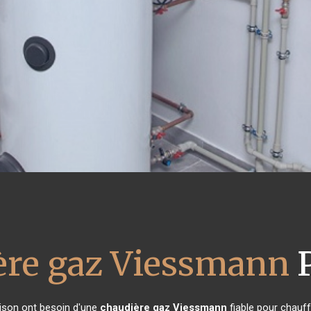
ère gaz Viessmann
P
aison ont besoin d'une
chaudière gaz Viessmann
fiable pour chauff