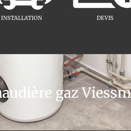
INSTALLATION
DEVIS
udière gaz Viess