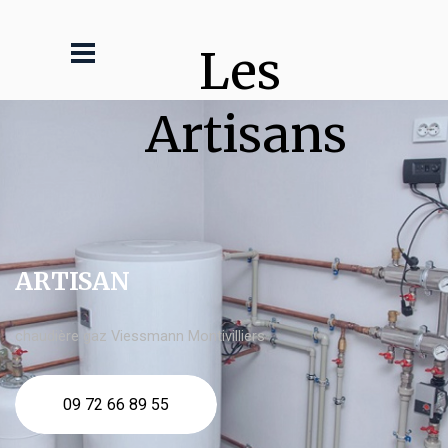
Les 
Artisans
ARTISAN
chaudière gaz Viessmann Montivilliers
09 72 66 89 55