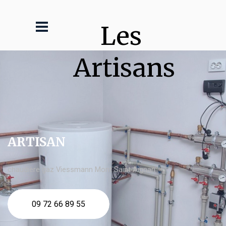
Les 
Artisans
ARTISAN
chaudière gaz Viessmann Mont Saint Aignan
09 72 66 89 55