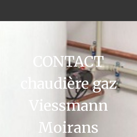
CONTACT
chaudière gaz
Viessmann
Moirans