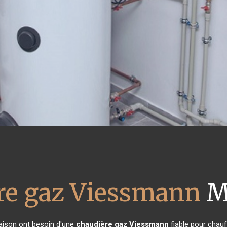
re gaz Viessmann
M
maison ont besoin d'une
chaudière gaz Viessmann
fiable pour chauf