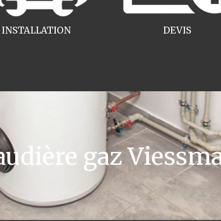
INSTALLATION
DEVIS
udière gaz Viessm