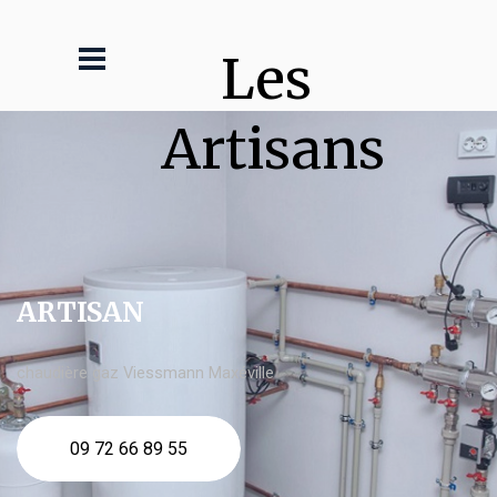
Les 
Artisans
ARTISAN
chaudière gaz Viessmann Maxéville
09 72 66 89 55