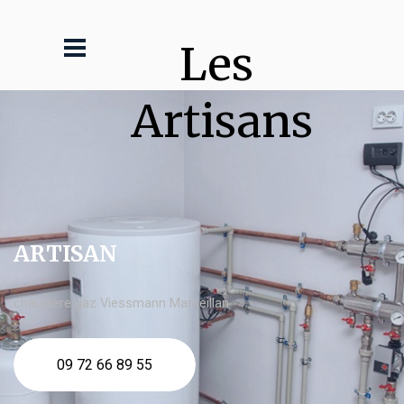
Les 
Artisans
ARTISAN
chaudière gaz Viessmann Marseillan
09 72 66 89 55