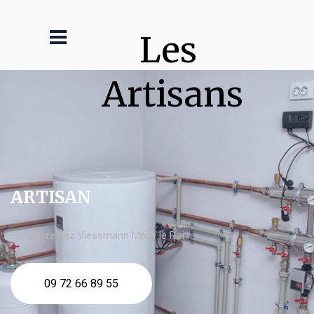
Les 
Artisans
ARTISAN
chaudière gaz Viessmann Marly le Roi
09 72 66 89 55