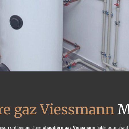
re gaz Viessmann
M
maison ont besoin d'une
chaudière gaz Viessmann
fiable pour chauff