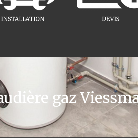
INSTALLATION
DEVIS
udière gaz Viessm