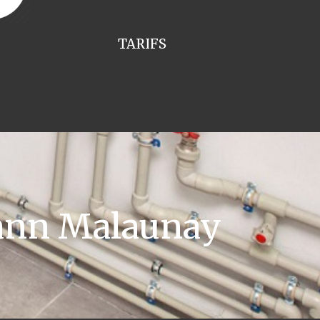
TARIFS
ann Malaunay