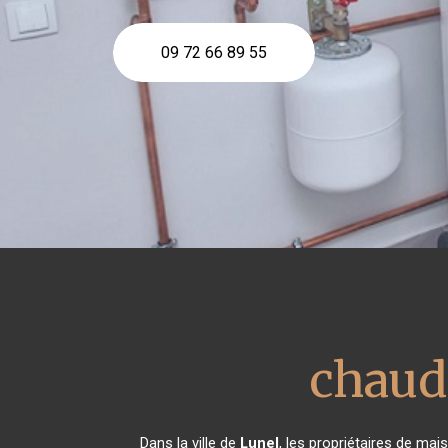
09 72 66 89 55
chaud
Dans la ville de
Lunel
, les propriétaires de ma