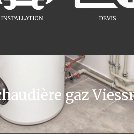
INSTALLATION
DEVIS
haudière gaz Viess