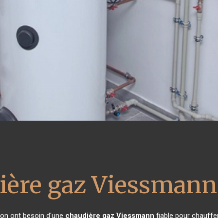
ière gaz Viessmann
ison ont besoin d'une
chaudière gaz Viessmann
fiable pour chauffer