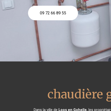
09 72 66 89 55
chaudière 
Dans la ville de
Loos en Gohelle
, les propriét