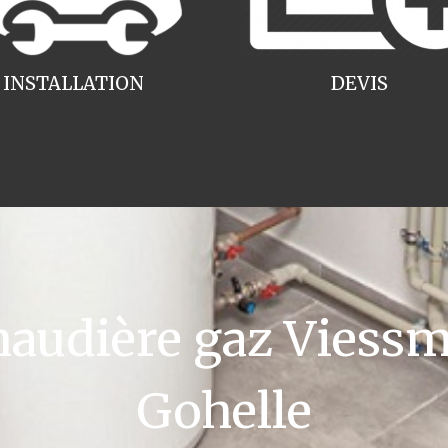
INSTALLATION
DEVIS
audière gaz Viessm
Gohelle