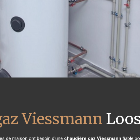
gaz Viessmann
Loos
aires de maison ont besoin d'une
chaudière gaz Viessmann
fiable po