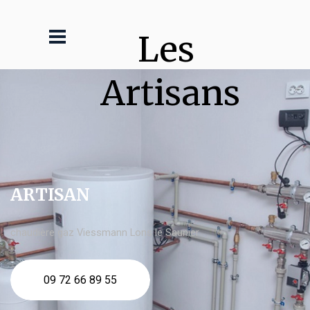
Les 
Artisans
ARTISAN
chaudière gaz Viessmann Lons le Saunier
09 72 66 89 55