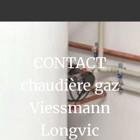
CONTACT
chaudière gaz
Viessmann
Longvic