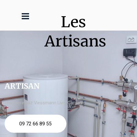
Les 
Artisans
ARTISAN
chaudière gaz Viessmann Livry Gargan
09 72 66 89 55