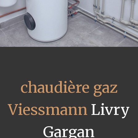
chaudière gaz
Viessmann
Livry
Gargan