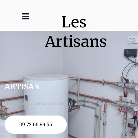
Les 
Artisans
ARTISAN
chaudière gaz Viessmann Livron sur Drôme
09 72 66 89 55