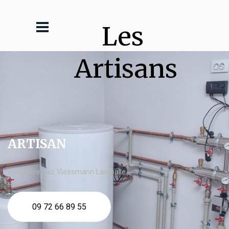
Les 
Artisans
ARTISAN
chaudière gaz Viessmann Lamballe
09 72 66 89 55