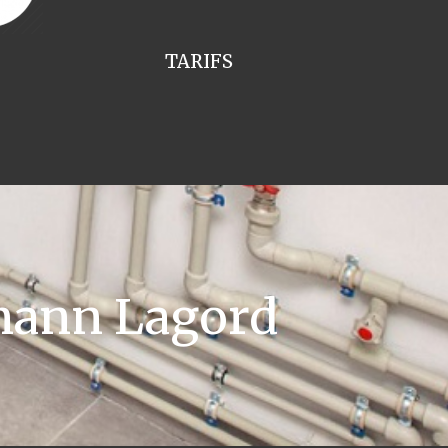
TARIFS
mann Lagord