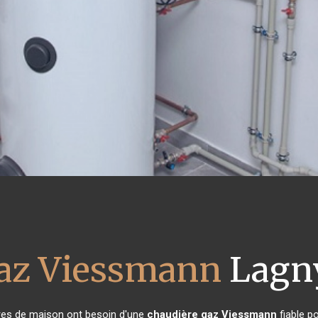
gaz Viessmann
Lagn
aires de maison ont besoin d'une
chaudière gaz Viessmann
fiable po