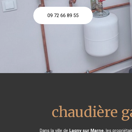
09 72 66 89 55
chaudière 
Dans la ville de
Lagny sur Marne
, les propriét