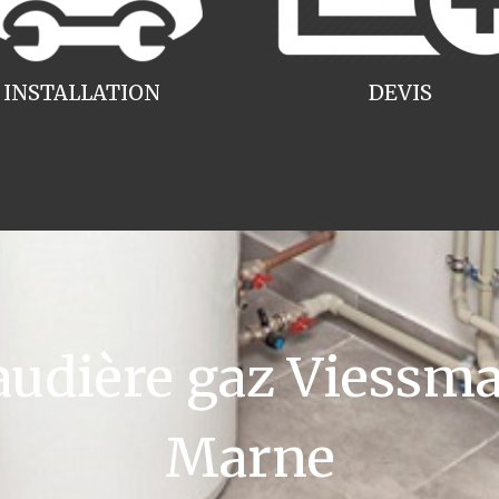
INSTALLATION
DEVIS
udière gaz Viessma
Marne