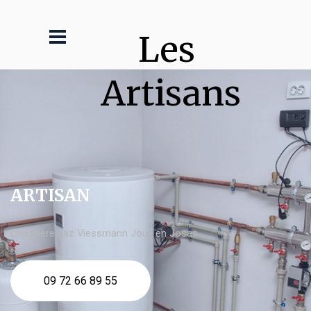
Les 
Artisans
ARTISAN
chaudière gaz Viessmann Jouy en Josas
09 72 66 89 55