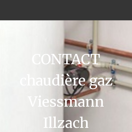
CONTACT
chaudière gaz
Viessmann
Illzach