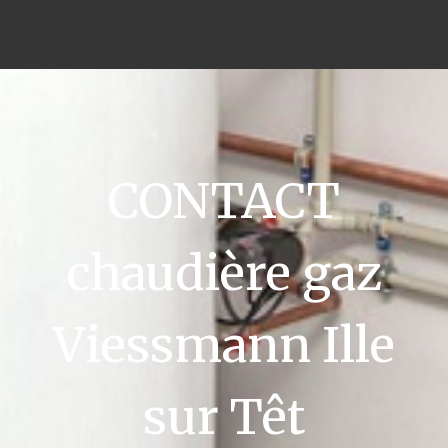
CONTACT
chaudière gaz
Viessmann Ille
sur Têt