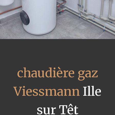
chaudière gaz
Viessmann
Ille
sur Têt