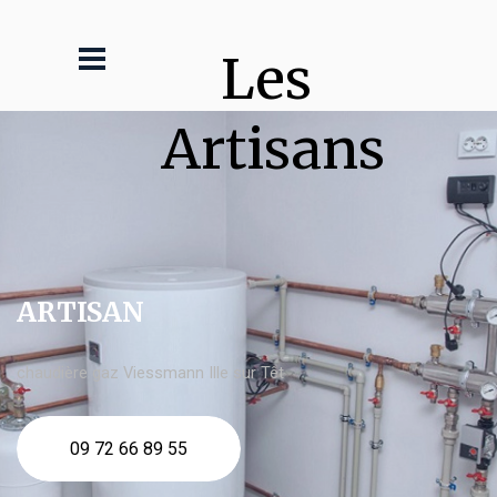
Les 
Artisans
ARTISAN
chaudière gaz Viessmann Ille sur Têt
09 72 66 89 55