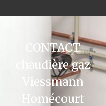
CONTACT
chaudière gaz
Viessmann
Homécourt