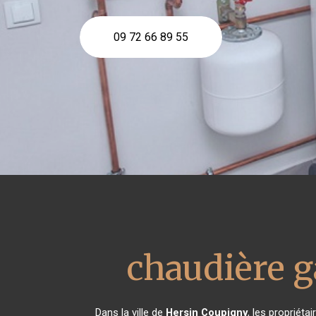
09 72 66 89 55
chaudière 
Dans la ville de
Hersin Coupigny
, les propriét