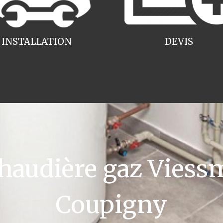
INSTALLATION
DEVIS
audière gaz Viess
Coupigny