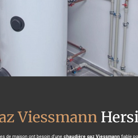
gaz Viessmann
Hers
aires de maison ont besoin d'une
chaudière gaz Viessmann
fiable po