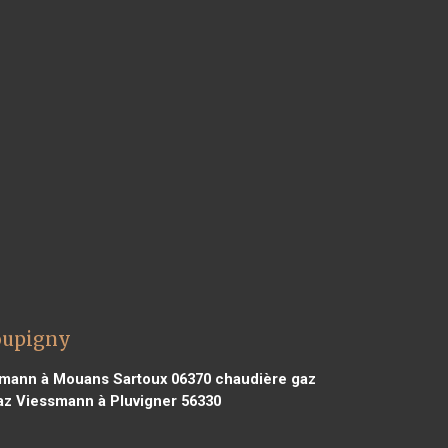
oupigny
mann à Mouans Sartoux 06370
chaudière gaz
z Viessmann à Pluvigner 56330