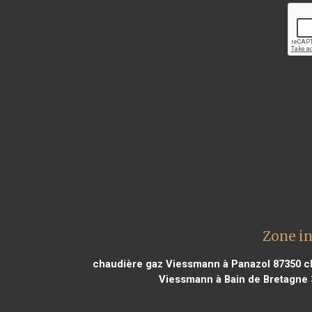
Zone i
chaudière gaz Viessmann à Panazol 87350
ch
Viessmann à Bain de Bretagne 