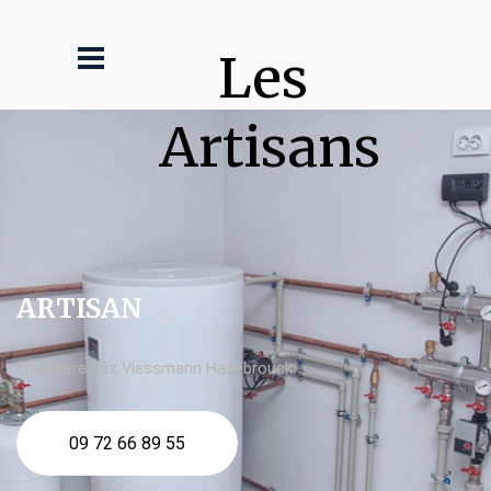
Les 
Artisans
ARTISAN
chaudière gaz Viessmann Hazebrouck
09 72 66 89 55