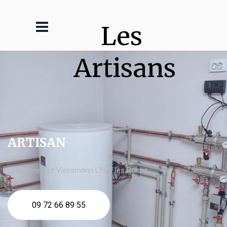
Les 
Artisans
ARTISAN
chaudière gaz Viessmann L'Haÿ les Roses
09 72 66 89 55