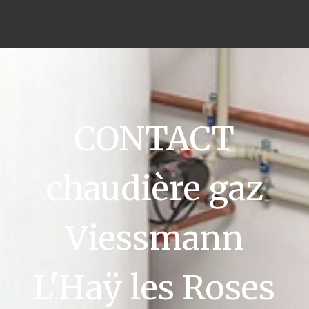
CONTACT
chaudière gaz
Viessmann
L'Haÿ les Roses