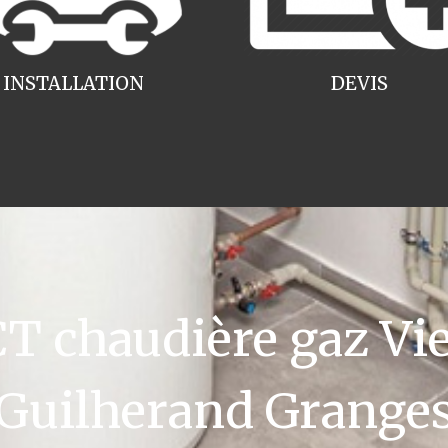
INSTALLATION
DEVIS
 chaudière gaz V
Guilherand Grange