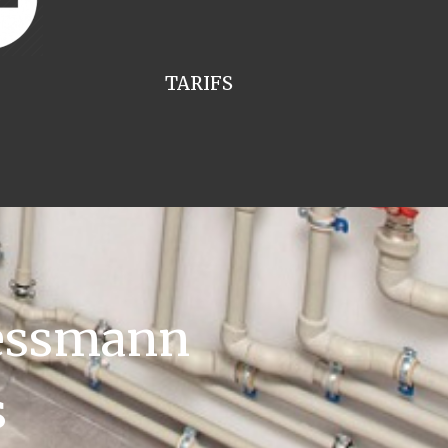
TARIFS
iessmann
s