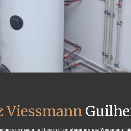
az Viessmann
Guilhe
priétaires de maison ont besoin d'une
chaudière gaz Viessmann
fiab