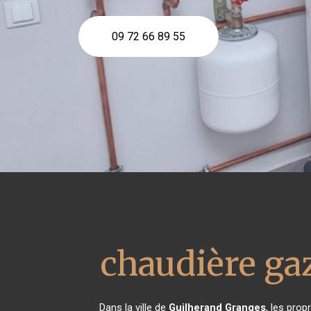
09 72 66 89 55
chaudière g
Dans la ville de
Guilherand Granges
, les pro