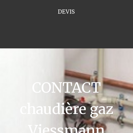
DEVIS
CONTACT
chaudière gaz
Viessmann