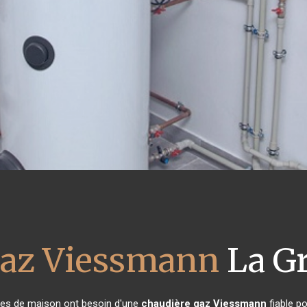
gaz Viessmann
La G
aires de maison ont besoin d'une
chaudière gaz Viessmann
fiable po