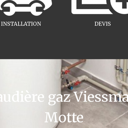
INSTALLATION
DEVIS
udière gaz Viessma
Motte