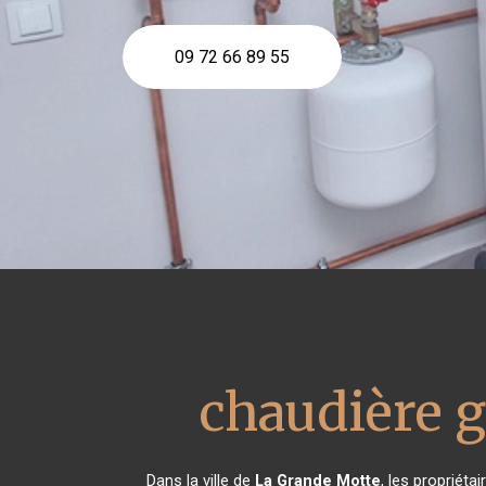
09 72 66 89 55
chaudière 
Dans la ville de
La Grande Motte
, les propriét