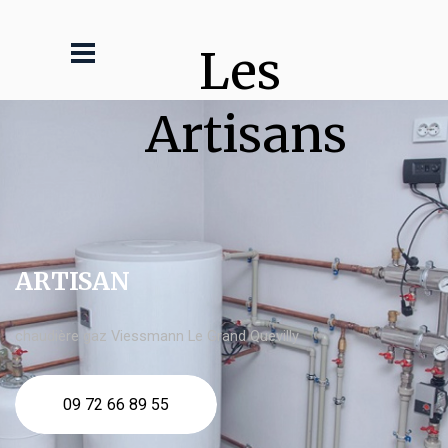
Les 
Artisans
ARTISAN
chaudière gaz Viessmann Le Grand Quevilly
09 72 66 89 55