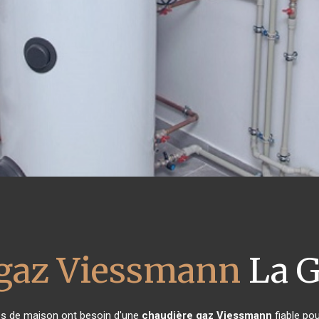
 gaz Viessmann
La G
ires de maison ont besoin d'une
chaudière gaz Viessmann
fiable pou