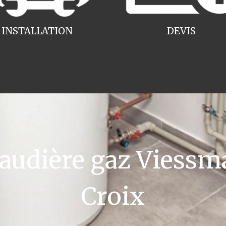
INSTALLATION
DEVIS
udière gaz Viessm
Croix