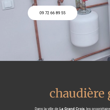
09 72 66 89 55
chaudière
Dans la ville de
La Grand Croix
, les propriéta