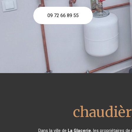
09 72 66 89 55
chaudiè
Dans la ville de
La Glacerie
, les propriétaires d