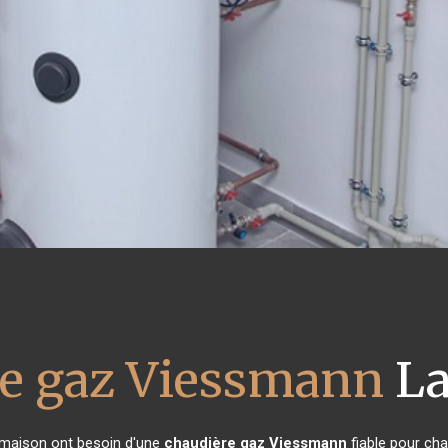
re gaz Viessmann
La
e maison ont besoin d'une
chaudière gaz Viessmann
fiable pour cha