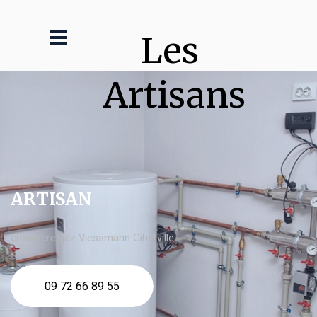
Les 
Artisans
ARTISAN
chaudière gaz Viessmann Giberville
09 72 66 89 55