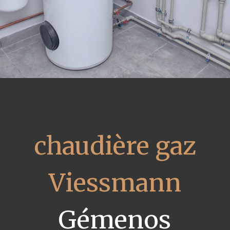
chaudière gaz
Viessmann
Gémenos