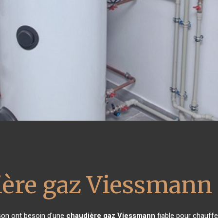
ière gaz Viessmann
ison ont besoin d'une
chaudière gaz Viessmann
fiable pour chauffe