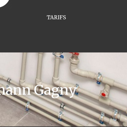
TARIFS
smann Gagny