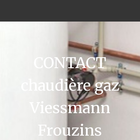
CONTACT
chaudière gaz
Viessmann
Frouzins