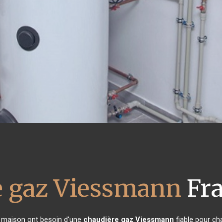
e gaz Viessmann
Fra
de maison ont besoin d'une
chaudière gaz Viessmann
fiable pour cha