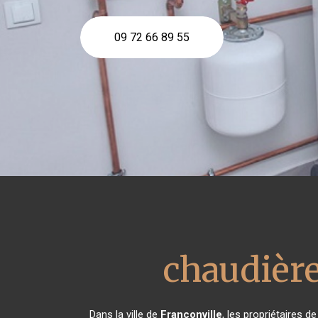
09 72 66 89 55
chaudièr
Dans la ville de
Franconville
, les propriétaires 