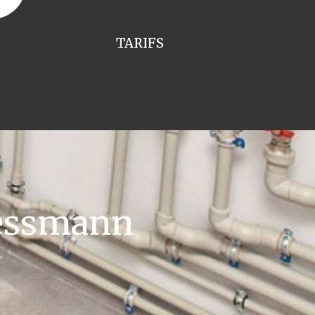
TARIFS
iessmann