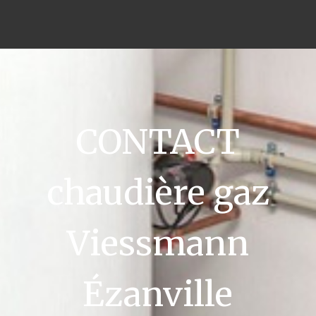
CONTACT
chaudière gaz
Viessmann
Ézanville