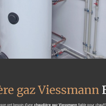
ère gaz Viessmann
E
aison ont besoin d'une
chaudière gaz Viessmann
fiable pour chauff