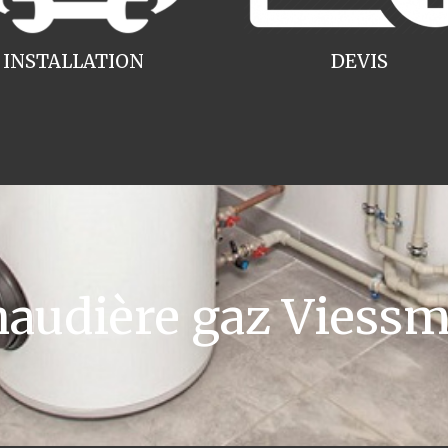
INSTALLATION
DEVIS
udière gaz Viessm