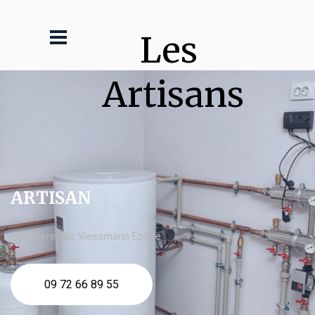
Les 
Artisans
ARTISAN
chaudière gaz Viessmann Épône
09 72 66 89 55