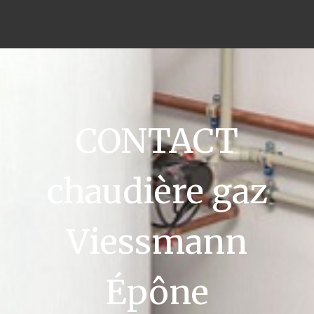
CONTACT
chaudière gaz
Viessmann
Épône