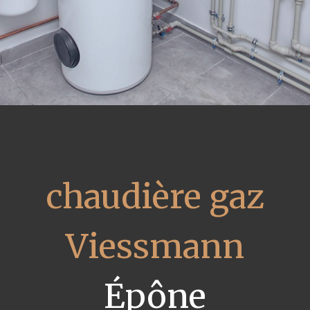
chaudière gaz
Viessmann
Épône