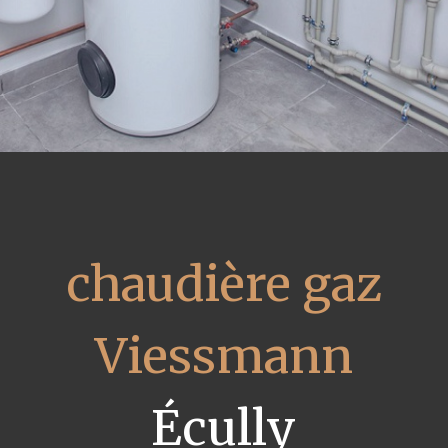
chaudière gaz
Viessmann
Écully