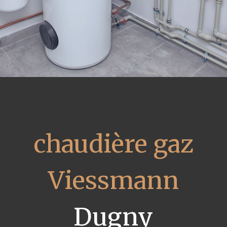
chaudière gaz
Viessmann
Dugny