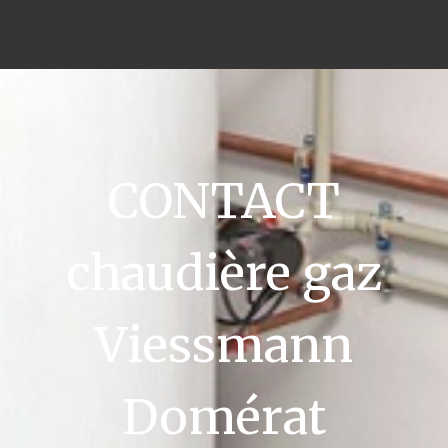
CONTACT
chaudière gaz
Viessmann
Domérat