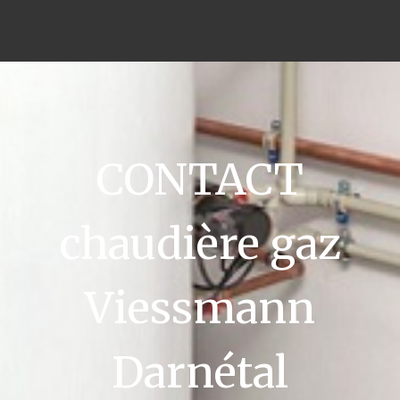
CONTACT
chaudière gaz
Viessmann
Darnétal