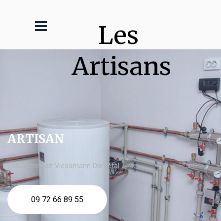
Les 
Artisans
ARTISAN
chaudière gaz Viessmann Darnétal
09 72 66 89 55