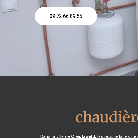
09 72 66 89 55
chaudièr
Dans la ville de
Creutzwald
, les propriétaires d