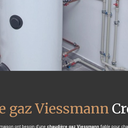
e gaz Viessmann
Cr
e maison ont besoin d'une
chaudière gaz Viessmann
fiable pour cha